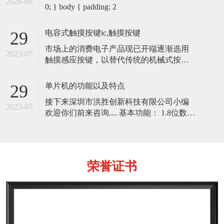
2026-06
0; } body { padding: 2
电容式触摸按键ic,触摸按键
29
市场上的消费电子产品现已开端逐渐选用
2023-07
触摸感应按键，以替代传统的机械式按
键。电容式触摸感应按键开关，内部是一
个以电容器为根底的开关。以传导性物体
单片机的功能以及特点
29
（例如手指）触摸电容器可改动电容，此
接下来深圳市洪胜创新科技有限公司小编
改动会被內置于微控制器内的电路所侦
2023-07
欢迎你们前来咨询.... 基本功能： 1.8位数据
测。 电容式触摸感应按键的基本原理 电容
总线，16位地址总线的CPU； 2.具有布尔
式触摸感应按键的基本原理就是一个不断
处理能力和位处理能力； 3.采用哈佛结
地充电和
构，程序存储器与数据存储器地址空间各
自独立，便于程序设计； 4
荣誉证书