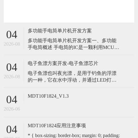
多功能手电筒单片机开发方案
04
多功能手电筒单片机开发方案一、多功能
2026-08
手电筒概述 手电筒的IC是一颗利用MCU设
计的输出控制IC，上电后处于OFF状态，第
一次轻触开头触发IC,LED被点亮；并保持
电子鱼漂方案开发-电子鱼漂芯片
04
常亮≤260MA; 第二次按下轻触开头输出半
电子鱼漂也叫夜光漂，是用于钓鱼的浮漂
亮≤150MA，第三次按下轻触开头输出快
2026-08
的一种，它在水中浮动，并通过LED灯提
闪。第四次触发回带第一段，不管在哪一
供光亮信号，以便钓鱼者更容易观察和跟
档位
踪浮漂的位置，并判断鱼是否咬钩。洪胜
MDT10F1824_V1.3
04
创新推出的电子鱼漂方案，MCU使用专用
单片机作为电子鱼漂芯片，提供鱼漂LED
2026-06
灯的亮灭模式控制、颜色控制、咬钩变色
控制等功能。 一、电子鱼漂方案介绍 使
MDT10F1824应用注意事项
04
* { box-sizing: border-box; margin: 0; padding: