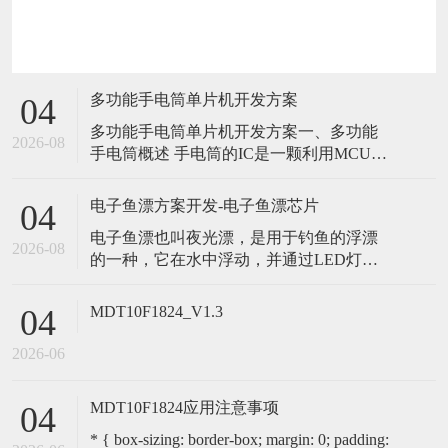
多功能手电筒单片机开发方案
04
多功能手电筒单片机开发方案一、多功能
2026-08
手电筒概述 手电筒的IC是一颗利用MCU设
计的输出控制IC，上电后处于OFF状态，第
一次轻触开头触发IC,LED被点亮；并保持
电子鱼漂方案开发-电子鱼漂芯片
04
常亮≤260MA; 第二次按下轻触开头输出半
电子鱼漂也叫夜光漂，是用于钓鱼的浮漂
亮≤150MA，第三次按下轻触开头输出快
2026-08
的一种，它在水中浮动，并通过LED灯提
闪。第四次触发回带第一段，不管在哪一
供光亮信号，以便钓鱼者更容易观察和跟
档位
踪浮漂的位置，并判断鱼是否咬钩。洪胜
MDT10F1824_V1.3
04
创新推出的电子鱼漂方案，MCU使用专用
单片机作为电子鱼漂芯片，提供鱼漂LED
2026-06
灯的亮灭模式控制、颜色控制、咬钩变色
控制等功能。 一、电子鱼漂方案介绍 使
MDT10F1824应用注意事项
04
* { box-sizing: border-box; margin: 0; padding: