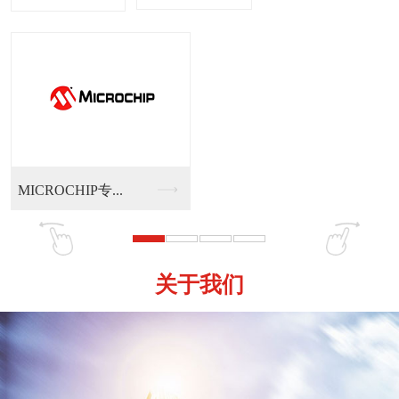
HIP专...
MICOM（麦肯
关于我们