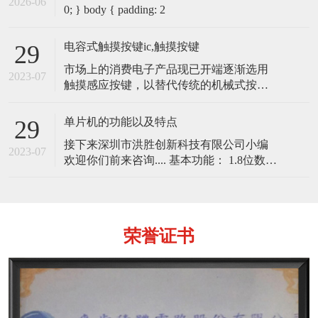
2026-06
0; } body { padding: 2
电容式触摸按键ic,触摸按键
29
市场上的消费电子产品现已开端逐渐选用
2023-07
触摸感应按键，以替代传统的机械式按
键。电容式触摸感应按键开关，内部是一
个以电容器为根底的开关。以传导性物体
单片机的功能以及特点
29
（例如手指）触摸电容器可改动电容，此
接下来深圳市洪胜创新科技有限公司小编
改动会被內置于微控制器内的电路所侦
2023-07
欢迎你们前来咨询.... 基本功能： 1.8位数据
测。 电容式触摸感应按键的基本原理 电容
总线，16位地址总线的CPU； 2.具有布尔
式触摸感应按键的基本原理就是一个不断
处理能力和位处理能力； 3.采用哈佛结
地充电和
构，程序存储器与数据存储器地址空间各
自独立，便于程序设计； 4
荣誉证书