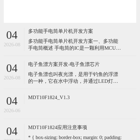
多功能手电筒单片机开发方案
04
多功能手电筒单片机开发方案一、多功能
2026-08
手电筒概述 手电筒的IC是一颗利用MCU设
计的输出控制IC，上电后处于OFF状态，第
一次轻触开头触发IC,LED被点亮；并保持
电子鱼漂方案开发-电子鱼漂芯片
04
常亮≤260MA; 第二次按下轻触开头输出半
电子鱼漂也叫夜光漂，是用于钓鱼的浮漂
亮≤150MA，第三次按下轻触开头输出快
2026-08
的一种，它在水中浮动，并通过LED灯提
闪。第四次触发回带第一段，不管在哪一
供光亮信号，以便钓鱼者更容易观察和跟
档位
踪浮漂的位置，并判断鱼是否咬钩。洪胜
MDT10F1824_V1.3
04
创新推出的电子鱼漂方案，MCU使用专用
单片机作为电子鱼漂芯片，提供鱼漂LED
2026-06
灯的亮灭模式控制、颜色控制、咬钩变色
控制等功能。 一、电子鱼漂方案介绍 使
MDT10F1824应用注意事项
04
* { box-sizing: border-box; margin: 0; padding: