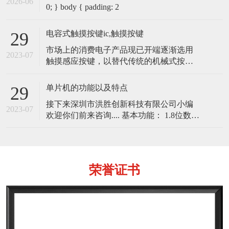
2026-06
0; } body { padding: 2
电容式触摸按键ic,触摸按键
29
市场上的消费电子产品现已开端逐渐选用
2023-07
触摸感应按键，以替代传统的机械式按
键。电容式触摸感应按键开关，内部是一
个以电容器为根底的开关。以传导性物体
单片机的功能以及特点
29
（例如手指）触摸电容器可改动电容，此
接下来深圳市洪胜创新科技有限公司小编
改动会被內置于微控制器内的电路所侦
2023-07
欢迎你们前来咨询.... 基本功能： 1.8位数据
测。 电容式触摸感应按键的基本原理 电容
总线，16位地址总线的CPU； 2.具有布尔
式触摸感应按键的基本原理就是一个不断
处理能力和位处理能力； 3.采用哈佛结
地充电和
构，程序存储器与数据存储器地址空间各
自独立，便于程序设计； 4
荣誉证书