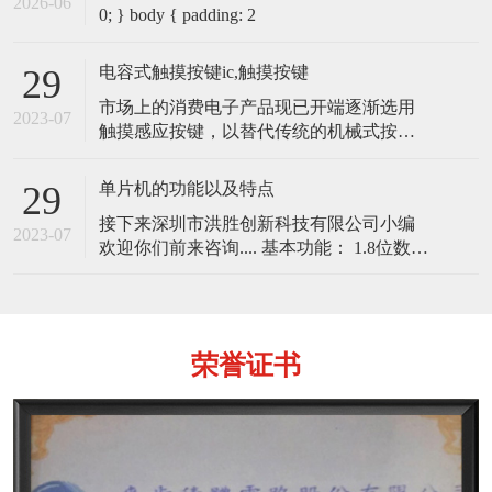
2026-06
0; } body { padding: 2
电容式触摸按键ic,触摸按键
29
市场上的消费电子产品现已开端逐渐选用
2023-07
触摸感应按键，以替代传统的机械式按
键。电容式触摸感应按键开关，内部是一
个以电容器为根底的开关。以传导性物体
单片机的功能以及特点
29
（例如手指）触摸电容器可改动电容，此
接下来深圳市洪胜创新科技有限公司小编
改动会被內置于微控制器内的电路所侦
2023-07
欢迎你们前来咨询.... 基本功能： 1.8位数据
测。 电容式触摸感应按键的基本原理 电容
总线，16位地址总线的CPU； 2.具有布尔
式触摸感应按键的基本原理就是一个不断
处理能力和位处理能力； 3.采用哈佛结
地充电和
构，程序存储器与数据存储器地址空间各
自独立，便于程序设计； 4
荣誉证书