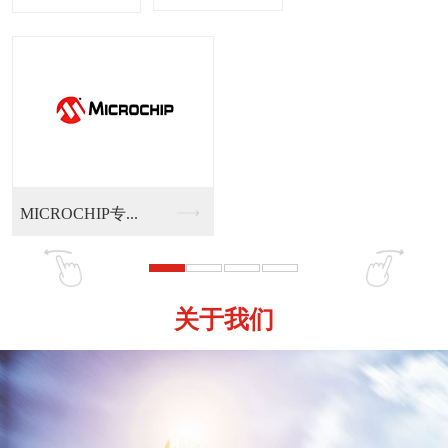
P专...
MICOM（麦肯 
关于我们