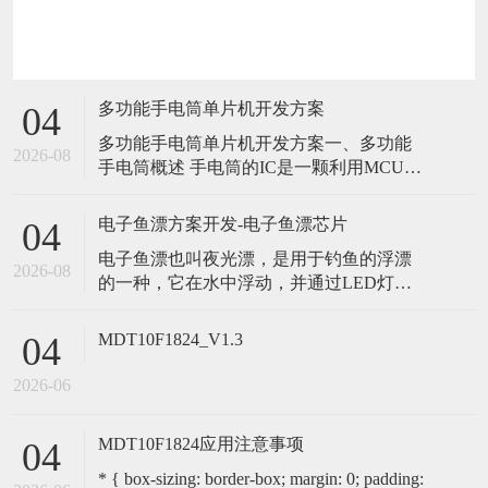
多功能手电筒单片机开发方案
04
多功能手电筒单片机开发方案一、多功能
2026-08
手电筒概述 手电筒的IC是一颗利用MCU设
计的输出控制IC，上电后处于OFF状态，第
一次轻触开头触发IC,LED被点亮；并保持
电子鱼漂方案开发-电子鱼漂芯片
04
常亮≤260MA; 第二次按下轻触开头输出半
电子鱼漂也叫夜光漂，是用于钓鱼的浮漂
亮≤150MA，第三次按下轻触开头输出快
2026-08
的一种，它在水中浮动，并通过LED灯提
闪。第四次触发回带第一段，不管在哪一
供光亮信号，以便钓鱼者更容易观察和跟
档位
踪浮漂的位置，并判断鱼是否咬钩。洪胜
MDT10F1824_V1.3
04
创新推出的电子鱼漂方案，MCU使用专用
单片机作为电子鱼漂芯片，提供鱼漂LED
2026-06
灯的亮灭模式控制、颜色控制、咬钩变色
控制等功能。 一、电子鱼漂方案介绍 使
MDT10F1824应用注意事项
04
* { box-sizing: border-box; margin: 0; padding: