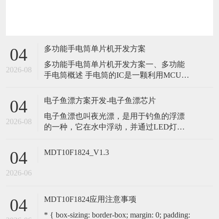
多功能手电筒单片机开发方案
04
多功能手电筒单片机开发方案一、多功能
2026-08
手电筒概述 手电筒的IC是一颗利用MCU设
计的输出控制IC，上电后处于OFF状态，第
一次轻触开头触发IC,LED被点亮；并保持
电子鱼漂方案开发-电子鱼漂芯片
04
常亮≤260MA; 第二次按下轻触开头输出半
电子鱼漂也叫夜光漂，是用于钓鱼的浮漂
亮≤150MA，第三次按下轻触开头输出快
2026-08
的一种，它在水中浮动，并通过LED灯提
闪。第四次触发回带第一段，不管在哪一
供光亮信号，以便钓鱼者更容易观察和跟
档位
踪浮漂的位置，并判断鱼是否咬钩。洪胜
MDT10F1824_V1.3
04
创新推出的电子鱼漂方案，MCU使用专用
单片机作为电子鱼漂芯片，提供鱼漂LED
2026-06
灯的亮灭模式控制、颜色控制、咬钩变色
控制等功能。 一、电子鱼漂方案介绍 使
MDT10F1824应用注意事项
04
* { box-sizing: border-box; margin: 0; padding: