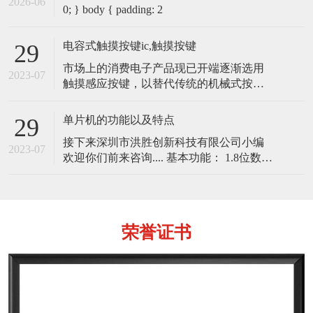
2026-06
0; } body { padding: 2
电容式触摸按键ic,触摸按键
29
市场上的消费电子产品现已开端逐渐选用
2023-07
触摸感应按键，以替代传统的机械式按
键。电容式触摸感应按键开关，内部是一
个以电容器为根底的开关。以传导性物体
单片机的功能以及特点
29
（例如手指）触摸电容器可改动电容，此
接下来深圳市洪胜创新科技有限公司小编
改动会被內置于微控制器内的电路所侦
2023-07
欢迎你们前来咨询.... 基本功能： 1.8位数据
测。 电容式触摸感应按键的基本原理 电容
总线，16位地址总线的CPU； 2.具有布尔
式触摸感应按键的基本原理就是一个不断
处理能力和位处理能力； 3.采用哈佛结
地充电和
构，程序存储器与数据存储器地址空间各
自独立，便于程序设计； 4
荣誉证书